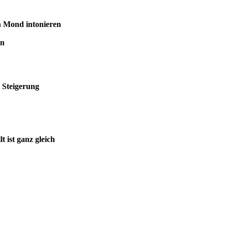
ntonieren
n
gerung
nz gleich