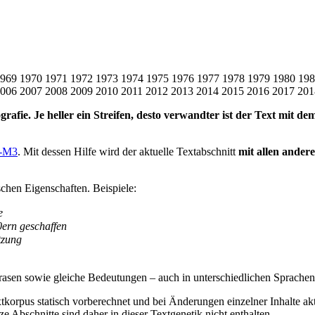
969
1970
1971
1972
1973
1974
1975
1976
1977
1978
1979
1980
198
006
2007
2008
2009
2010
2011
2012
2013
2014
2015
2016
2017
201
grafie. Je heller ein Streifen, desto verwandter ist der Text mit d
-M3
. Mit dessen Hilfe wird der aktuelle Textabschnitt
mit allen ander
schen Eigenschaften. Beispiele:
e
0ern geschaffen
tzung
en sowie gleiche Bedeutungen – auch in unterschiedlichen Sprachen 
korpus statisch vorberechnet und bei Änderungen einzelner Inhalte ak
ze Abschnitte sind daher in dieser Textgenetik nicht enthalten.