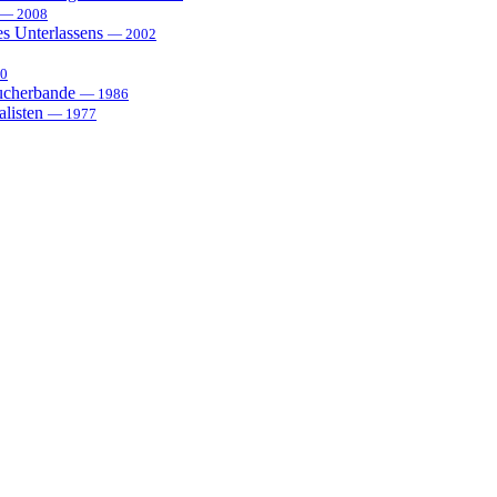
— 2008
es Unterlassens
— 2002
0
sucherbande
— 1986
alisten
— 1977