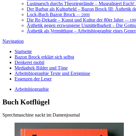
Lustmarsch durchs Theoriegelände – Musealisiert Euch!
Der Barbar als Kulturheld – Bazon Brock III: Ästhetik d
Lock-Buch Bazon Brock
— 2000
Die Re-Dekade – Kunst und Kultur der 80er Jahre
— 199
Ästhetik gegen erzwungene Unmittelbarkeit – Die Gott
Ästhetik als Vermittlung – Arbeitsbiographie eines Gener
Navigation
Startseite
Bazon Brock
erklärt sich selbst
Denkerei
mobil
Mediathek
Bilder und Töne
Arbeitsbiographie
Texte und Ereignisse
Essenzen
der Leser
Arbeitsbiographie
Buch
Kotflügel
Sprechmaschine nackt im Damenjournal