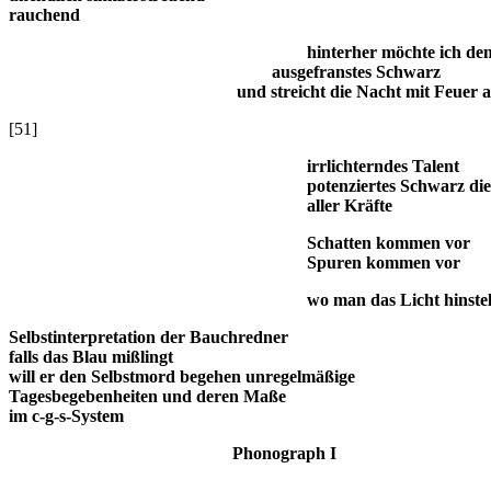
rauchend
hinterher möchte ich den Mond i
ausgefranstes Schwarz
und streicht die Nacht mit Feuer a
[51]
irrlichterndes Talent
potenziertes Schwarz die Stei
aller Kräfte
Schatten kommen vor
Spuren kommen vor
wo man das Licht hinstellt ist ga
Selbstinterpretation der Bauchredner
falls das Blau mißlingt
will er den Selbstmord begehen unregelmäßige
Tagesbegebenheiten und deren Maße
im c-g-s-System
Phonograph I