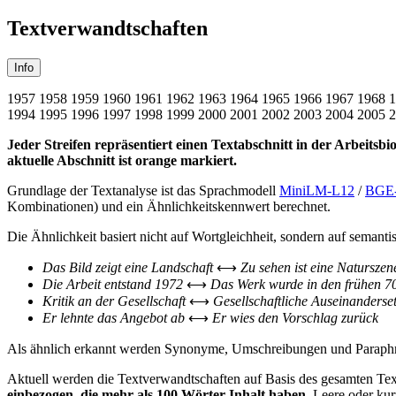
Textverwandtschaften
Info
1957
1958
1959
1960
1961
1962
1963
1964
1965
1966
1967
1968
1
1994
1995
1996
1997
1998
1999
2000
2001
2002
2003
2004
2005
2
Jeder Streifen repräsentiert einen Textabschnitt in der Arbeitsbio
aktuelle Abschnitt ist orange markiert.
Grundlage der Textanalyse ist das Sprachmodell
MiniLM-L12
/
BGE
Kombinationen) und ein Ähnlichkeitskennwert berechnet.
Die Ähnlichkeit basiert nicht auf Wortgleichheit, sondern auf semanti
Das Bild zeigt eine Landschaft
⟷
Zu sehen ist eine Naturszen
Die Arbeit entstand 1972
⟷
Das Werk wurde in den frühen 7
Kritik an der Gesellschaft
⟷
Gesellschaftliche Auseinanderse
Er lehnte das Angebot ab
⟷
Er wies den Vorschlag zurück
Als ähnlich erkannt werden Synonyme, Umschreibungen und Paraphras
Aktuell werden die Textverwandtschaften auf Basis des gesamten Text
einbezogen, die mehr als 100 Wörter Inhalt haben
. Leere oder kur