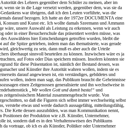
e Autorität des Lehrers gegenüber dem Schüler zu meinen, aber im
, wenn sie in die Lage versetzt werden, gegenüber dem, was sie da
-Gedankens war übrigens, daß ich den Leuten vorführte, was die
sich jemals darauf bezogen. Ich hatte an der 1972er DOCUMENTA eine
erei, Konsum und Kunst etc. Ich wollte damals Szeemann und Ammann
age wäre, unsere Auswahl als Leistung zu erkennen, wenn wir auch
 oder in einer Besucherschule das präsentiert werden müsse, was
 des Auswählens hier Entscheidungen getroffen wurden, bleibt die
t auf die Spitze getrieben, indem man das thematisierte, was gerade
ird, gleichwertig zu sein, dann muß es aber auch die Urteile
ers überhaupt sinnvoll beurteilen zu können. Inzwischen wäre es ja
etrachten, auf Fotos oder Dias speichern müssen. Insofern könnten sie
rgrund für diese Präsentation ist, nämlich der Bestand dessen, was
ungsmacher und Künstler ihre Autorität wahren wollen, indem sie es
rseits darauf angewiesen ist, ein verständiges, gebildetes und
kaufen wollen, indem man sagt, das Publikum braucht die Geheimnisse
ozusagen einen Zeitgenossen generalisierte und ihn wechselweise in
endebattenstück
„Wir wollen Gott und damit basta!“
und
er aus zeitgenössischem Material zusammengebracht wurde. Von
schnitten, so daß die Figuren sich selbst immer wechselseitig selbst
as, verstehe etwas und werde dadurch aussagefähig, mitteilungsfähig,
ers. Die Kette dessen auszubilden, was man Kommunikation nennt,
n Positionen der Produktion wie z.B. Künstler, Unternehmer,
Rolle ist, sondern daß es in den Verhaltensweisen des Publikums
 da vortrage, ob ich es als Künstler, Politiker oder Unternehmer