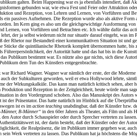
Publikum galten. Beim Happening war es ja ebenfalls intendiert, daß 
gnisformen gebunden war, wie etwa Fest und Feier oder Attraktion ode
Produktion und Rezeption, von Lehren und Lernen, von Vorführen und Be
als ein passives Aufnehmen. Die Rezeption wurde also als aktive Form a
orden. Im Kern ging es also um die gleichgewichtige Ausformung von k
 und Lernen, von Vorführen und Betrachten etc. Ich wählte dafür das
act
hrt, der ja selbst wiederum nicht nur situativ darauf eingeht, was im 
aß der Rhetor nur Bestandteil einer kommunikativen Situation ist und g
eine Stücke die quintilianische Rhetorik komplett übernommen hatte, bis
ls Führerpersönlichkeit, der Autorität hatte und das hat bis in die Kuns
 das Publikum bestimmt war. Es nützte also gar nichts, sich diese Au
 Publikum dem Tun des Künstlers entgegenbrachte.
war Richard Wagner. Wagner war nämlich der erste, der die Moderne 
rn auch der Subkulturen geworden, weil er etwa Hollywood lehrte, sämt
 der Wirkungskalküle. Das kann man natürlich kritisch sehen, aber he
n Produktion und Rezeption in der Zeitgleichheit, heute würde man sa
tuation in den Vordergrund schoben. Also das Manuskript des Autors wird
bst ist der Präsentator. Das hatte natürlich im Hinblick auf die Überprü
swegen ist es im
action teaching
unabdingbar, daß der Künstler bzw. der 
-Männer, B-Männer“
in den 60er Jahren als Theater, als Film und als
den Autor durch Schauspieler oder durch Sprecher vertreten zu lasse
uthentizitätswert ist, der darin besteht, daß der Künstler oder der Aut
glichkeit, die Realpräsenz, die im Publikum immer gegeben war, auch 
sein Werk vertreten zu lassen. Das Publikum hat ja höchstens die Mögli