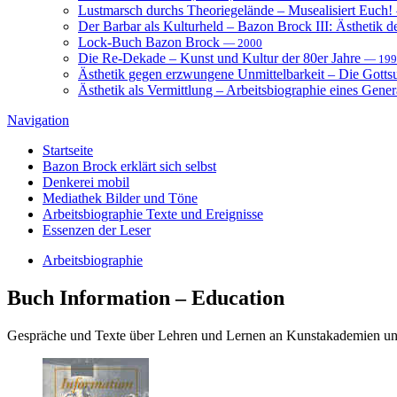
Lustmarsch durchs Theoriegelände – Musealisiert Euch!
Der Barbar als Kulturheld – Bazon Brock III: Ästhetik d
Lock-Buch Bazon Brock
— 2000
Die Re-Dekade – Kunst und Kultur der 80er Jahre
— 199
Ästhetik gegen erzwungene Unmittelbarkeit – Die Gott
Ästhetik als Vermittlung – Arbeitsbiographie eines Gener
Navigation
Startseite
Bazon Brock
erklärt sich selbst
Denkerei
mobil
Mediathek
Bilder und Töne
Arbeitsbiographie
Texte und Ereignisse
Essenzen
der Leser
Arbeitsbiographie
Buch
Information – Education
Gespräche und Texte über Lehren und Lernen an Kunstakademien u