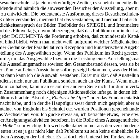
sucherschule ist ja ein merkwürdiger Zwitter, es scheint eindeutig di
dende sind nämlich die anwesenden Besucher der Ausstellung, aber nur
n zu entwickeln. Die bedeutendste Ausformung dieses Besucherschulen
er Kritiker verstanden, niemand hat das verstanden, und niemand hat 
klichkeitsanspruch der Bilder, Titelbilder des SPIEGEL und Irrenmal
und des Filmverlags, davon überzeugen, daß das Publikum nur in der L
ei jeder DOCUMENTA die Forderung erhoben, daß zumindest als Katalog
t, blind bleibt. Wenn man nicht weiß, aufgrund welcher Möglichkeiten
r der Gedanke der Parallelität von Rezeption und künstlerischem Angebo
stellung des Ausgewählten zeigt. Wenn das Publikum ins Recht gesetzt w
rde, um das Ausgewählte bzw. um die Leistung eines Ausstellungsmach
eil die Ausstellungsmacher sowieso den Gesamtbestand dessen, was sie b
er könnte auf einer Ausstellung sofort gezeigt bekommen, was der Hinte
rst dann kann ich die Auswahl verstehen. Es ist mir klar, daß Ausstell
ienst nicht nur am Publikum, sondern auch an der Kunst. Wenn man eine
blikum zu haben, kann man es auf der anderen Seite nicht für dumm ver
 Zusammenhang noch diejenigen Aktionsstücke infrage, in denen ich s
blikums brachte. Also die
„Rhetorische Oper“
oder das Fundamentalist
 gemacht habe, und in der die Hauptfigur zwar durch mich gespielt, ab
ntaine, von Engholm bis Schmidt etc. wurden Positionen gegeneinanderge
 Wechselspiel von: Ich gucke etwas an, ich betrachte etwas, lerne etw
r Aneignungsaktivitäten betreiben, in die Rolle eines Aussagenurheb
e Hölle“
sehr wichtig. Ich wechselte dabei immer aus den verschiedene
uten ist es ja gar nicht klar, daß Publikum zu sein keine einheitliche 
ven Aussagen der Urheber. Es ist doch ein Unterschied für das, was ich