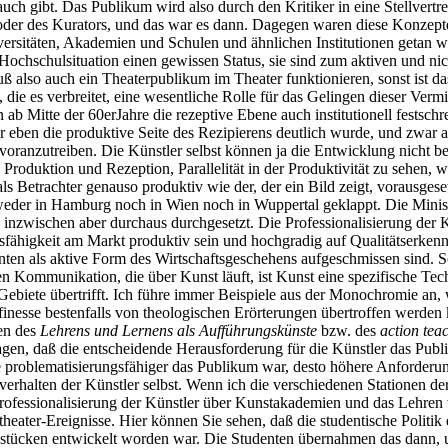
auch gibt. Das Publikum wird also durch den Kritiker in eine Stellvertr
n oder des Kurators, und das war es dann. Dagegen waren diese Konzep
ersitäten, Akademien und Schulen und ähnlichen Institutionen getan wu
ochschulsituation einen gewissen Status, sie sind zum aktiven und nic
uß also auch ein Theaterpublikum im Theater funktionieren, sonst ist 
die es verbreitet, eine wesentliche Rolle für das Gelingen dieser Verm
 ab Mitte der 60erJahre die rezeptive Ebene auch institutionell fests
er eben die produktive Seite des Rezipierens deutlich wurde, und zwar 
oranzutreiben. Die Künstler selbst können ja die Entwicklung nicht b
roduktion und Rezeption, Parallelität in der Produktivität zu sehen, 
s Betrachter genauso produktiv wie der, der ein Bild zeigt, vorausgese
 weder in Hamburg noch in Wien noch in Wuppertal geklappt. Die Ministe
n inzwischen aber durchaus durchgesetzt. Die Professionalisierung d
igkeit am Markt produktiv sein und hochgradig auf Qualitätserkenntnis t
en als aktive Form des Wirtschaftsgeschehens aufgeschmissen sind. So
chen Kommunikation, die über Kunst läuft, ist Kunst eine spezifische T
ren Gebiete übertrifft. Ich führe immer Beispiele aus der Monochromie
finesse bestenfalls von theologischen Erörterungen übertroffen werde
en des
Lehrens und Lernens als Aufführungskünste
bzw. des
action tea
sagen, daß die entscheidende Herausforderung für die Künstler das Pub
 je problematisierungsfähiger das Publikum war, desto höhere Anforder
verhalten der Künstler selbst. Wenn ich die verschiedenen Stationen de
 Professionalisierung der Künstler über Kunstakademien und das Lehren
heater-Ereignisse. Hier können Sie sehen, daß die studentische Politik
stücken entwickelt worden war. Die Studenten übernahmen das dann, um