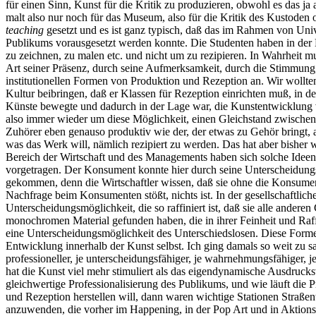
für einen Sinn, Kunst für die Kritik zu produzieren, obwohl es das ja 
malt also nur noch für das Museum, also für die Kritik des Kustode
teaching
gesetzt und es ist ganz typisch, daß das im Rahmen von Univ
Publikums vorausgesetzt werden konnte. Die Studenten haben in der H
zu zeichnen, zu malen etc. und nicht um zu rezipieren. In Wahrheit m
Art seiner Präsenz, durch seine Aufmerksamkeit, durch die Stimmung, 
institutionellen Formen von Produktion und Rezeption an. Wir wollten
Kultur beibringen, daß er Klassen für Rezeption einrichten muß, in d
Künste bewegte und dadurch in der Lage war, die Kunstentwicklung v
also immer wieder um diese Möglichkeit, einen Gleichstand zwischen P
Zuhörer eben genauso produktiv wie der, der etwas zu Gehör bringt, al
was das Werk will, nämlich rezipiert zu werden. Das hat aber bisher
Bereich der Wirtschaft und des Managements haben sich solche Idee
vorgetragen. Der Konsument konnte hier durch seine Unterscheidungsfäh
gekommen, denn die Wirtschaftler wissen, daß sie ohne die Konsument
Nachfrage beim Konsumenten stößt, nichts ist. In der gesellschaftli
Unterscheidungsmöglichkeit, die so raffiniert ist, daß sie alle ande
monochromen Material gefunden haben, die in ihrer Feinheit und Raf
eine Unterscheidungsmöglichkeit des Unterschiedslosen. Diese Form
Entwicklung innerhalb der Kunst selbst. Ich ging damals so weit zu 
professioneller, je unterscheidungsfähiger, je wahrnehmungsfähiger,
hat die Kunst viel mehr stimuliert als das eigendynamische Ausdrucks
gleichwertige Professionalisierung des Publikums, und wie läuft die
und Rezeption herstellen will, dann waren wichtige Stationen Straßent
anzuwenden, die vorher im Happening, in der Pop Art und in Aktions