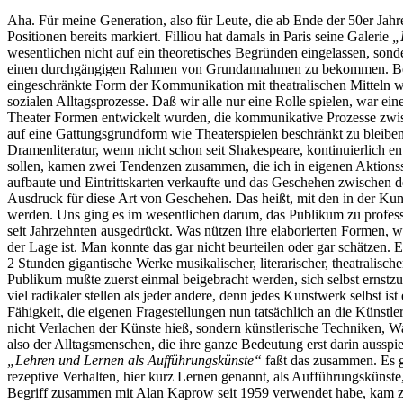
Aha. Für meine Generation, also für Leute, die ab Ende der 50er Jah
Positionen bereits markiert. Filliou hat damals in Paris seine Galerie
„
wesentlichen nicht auf ein theoretisches Begründen eingelassen, son
einen durchgängigen Rahmen von Grundannahmen zu bekommen. Beim 
eingeschränkte Form der Kommunikation mit theatralischen Mitteln wär
sozialen Alltagsprozesse. Daß wir alle nur eine Rolle spielen, war ei
Theater Formen entwickelt wurden, die kommunikative Prozesse zwis
auf eine Gattungsgrundform wie Theaterspielen beschränkt zu bleiben
Dramenliteratur, wenn nicht schon seit Shakespeare, kontinuierlich e
sollen, kamen zwei Tendenzen zusammen, die ich in eigenen Aktionss
aufbaute und Eintrittskarten verkaufte und das Geschehen zwischen d
Ausdruck für diese Art von Geschehen. Das heißt, mit den in der Ku
werden. Uns ging es im wesentlichen darum, das Publikum zu professio
seit Jahrzehnten ausgedrückt. Was nützen ihre elaborierten Formen, w
der Lage ist. Man konnte das gar nicht beurteilen oder gar schätzen
2 Stunden gigantische Werke musikalischer, literarischer, theatralisch
Publikum mußte zuerst einmal beigebracht werden, sich selbst ernstz
viel radikaler stellen als jeder andere, denn jedes Kunstwerk selbst is
Fähigkeit, die eigenen Fragestellungen nun tatsächlich an die Künstl
nicht Verlachen der Künste hieß, sondern künstlerische Techniken,
also der Alltagsmenschen, die ihre ganze Bedeutung erst darin auss
„Lehren und Lernen als Aufführungskünste“
faßt das zusammen. Es g
rezeptive Verhalten, hier kurz Lernen genannt, als Aufführungsküns
Begriff zusammen mit Alan Kaprow seit 1959 verwendet habe, kam zur