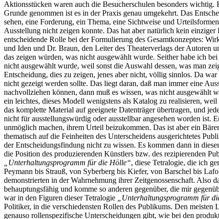
Aktionsstücken waren auch die Besucherschulen besonders wichtig. Be
Grunde genommen ist es in der Praxis genau umgekehrt. Das Entschei
sehen, eine Forderung, ein Thema, eine Sichtweise und Urteilsforme
Ausstellung nicht zeigen konnte. Das hat aber natürlich kein einzig
entscheidende Rolle bei der Formulierung des Gesamtkonzeptes: Wir
und Iden und Dr. Braun, den Leiter des Theaterverlags der Autoren 
das zeigen würden, was nicht ausgewählt wurde. Seither habe ich b
nicht ausgewählt wurde, weil sonst die Auswahl dessen, was man zeig
Entscheidung, dies zu zeigen, jenes aber nicht, völlig sinnlos. Da wa
nicht gezeigt werden sollte. Das liegt daran, daß man immer eine Aus
nachvollziehen können, dann muß es wissen, was nicht ausgewählt wu
ein leichtes, dieses Modell wenigstens als Katalog zu realisieren, w
das komplette Material auf geeignete Datenträger übertragen, und jed
nicht für ausstellungswürdig oder ausstellbar angesehen worden ist. E
unmöglich machen, ihrem Urteil beizukommen. Das ist aber ein Bärend
thematisch auf die Feinheiten des Unterscheidens ausgerichtetes Pu
der Entscheidungsfindung nicht zu wissen. Es kommen dann in diesem
die Position des produzierenden Künstlers bzw. des rezipierenden Pu
„Unterhaltungsprogramm für die Hölle“
, diese Tetralogie, die ich
Peymann bis Strauß, von Syberberg bis Kiefer, von Barschel bis Lafo
demonstrierten in der Wahrnehmung ihrer Zeitgenossenschaft. Also das
behauptungsfähig und komme so anderen gegenüber, die mir gegenübe
war in den Figuren dieser Tetralogie
„Unterhaltungsprogramm für di
Politiker, in die verschiedensten Rollen des Publikums. Den meisten Le
genauso rollenspezifische Unterscheidungen gibt, wie bei den produkti