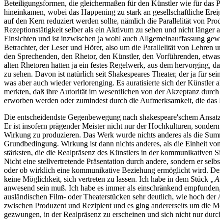
Beteiligungsformen, die gleichermaßen für den Künstler wie für das 
hineinkamen, wobei das Happening zu stark an gesellschaftliche Erei
auf den Kern reduziert werden sollte, nämlich die Parallelität von 
Rezeptionstätigkeit selber als ein Aktivum zu sehen und nicht länger 
Einsichten und ist inzwischen ja wohl auch Allgemeinauffassung gew
Betrachter, der Leser und Hörer, also um die Parallelität von Lehren
den Sprechenden, den Rhetor, den Künstler, den Vorführenden, etwas le
alten Rhetoren hatten ja ein festes Regelwerk, aus dem hervorging, d
zu sehen. Davon ist natürlich seit Shakespeares Theater, der ja für s
was aber auch wieder verlorenging. Es auratisierte sich der Künstler a
merkten, daß ihre Autorität im wesentlichen von der Akzeptanz durch
erworben werden oder zumindest durch die Aufmerksamkeit, die das
Die entscheidendste Gegenbewegung nach shakespeare'schem Ansatz 
Er ist insofern prägender Meister nicht nur der Hochkulturen, sonde
Wirkung zu produzieren. Das Werk wurde nichts anderes als die Summe
Grundbedingung. Wirkung ist dann nichts anderes, als die Einheit vo
stärksten, die die Realpräsenz des Künstlers in der kommunikativen Si
Nicht eine stellvertretende Präsentation durch andere, sondern er sel
oder ob wirklich eine kommunikative Beziehung ermöglicht wird. De
keine Möglichkeit, sich vertreten zu lassen. Ich habe in dem Stück
„A
anwesend sein muß. Ich habe es immer als einschränkend empfunden, 
ausländischen Film- oder Theaterstücken sehr deutlich, wie hoch der A
zwischen Produzent und Rezipient und es ging andererseits um die Mö
gezwungen, in der Realpräsenz zu erscheinen und sich nicht nur durch 