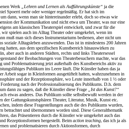
enenen Werk
„Lehren und Lernen als Aufführungskünste“
ja die
iel Spoerri mehr oder weniger regelmäßig. Er hat sich im
, um dann, wenn man sie hintereinander erlebt, doch so etwas wie
nsion der Kommunikation und nicht etwa um Theater, was nur eine
rigens am klassischen Theaterspiel entwickelt, und zwar für die
ßt, wir spielen auch im Alltag Theater oder umgekehrt, wenn im
nn muß man sich dieses Instrumentariums bedienen, aber nicht um
as soziale Alltagsleben anzuwenden. Das ist in mindestens 200 Jahren
lung hatten, aus dem spezifischen Kunstbereich hinauswirken zu
 aber auch in anderen Städten, rechts und links Theatersessel
egenstand der Beobachtungen von Theaterbesuchern machte, war das
 und Problematisierung jetzt außerhalb des Kunstbereichs aktiv zu
stungsfähiges Publikum ins Leere läuft. Die Künstler haben das ja
ger Arbeit sogar in Kleinformen ausgetüftelt hatten, wahrzunehmen in
onssphäre und der Rezeptionssphäre, wo Leute innerhalb von 1 ½ oder
 die Forderung nach der Professionalisierung des Publikums. D.h. dem
, um dann zu sagen, daß die Künstler diese Frage
„Ist das Kunst?“
ach etwas anderes. Das Publikum sollte selbstbewußt werden in der
en der Gattungskunstsphären Theater, Literatur, Musik, Kunst etc.
chen, indem diese Fragestellungen auch die des Publikums wurden,
uern betrachtet und übernommen worden sind. Diese Generalthematik
hren, das Präsentieren durch die Künstler wie umgekehrt auch das
 und Rezeptionsformen hergestellt. Beim
action teaching
, das ich ja als
ernen und problematisieren durch Aktionsformen, durch