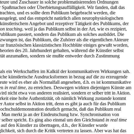
Akteure und Zuschauer in solche problematisierenden Ordnungen
r Spaßmachen oder Überbietungsauffälligkeit. Wir fanden, daß das
trachten, und es sollte dem Publikum beigebracht werden, die
usgelegt, und das entspricht natürlich allen neurophysiologischen
ünstlerischem Angebot und rezeptiver Tätigkeit des Publikums, der
ion teaching
, weil ja das Publikum selbst in der Art, wie es rezipiert,
Publikum passiert, sondern das Publikum als solches ausbildet. Die
ezwungen ist, das Publikum, die Zuhörer als die eigentlichen Akteure
 zur französischen klassizistischen Hochblüte einiges gewußt worden,
ttheorien des 20. Jahrhundert gehalten, während die Künstler selbst
torität anzumaßen, sondern sie mußte entweder durch Zustimmung
als ein Werkschaffen im Kalkül der kommunikativen Wirkungen sah.
liche künstlerische Ausdrucksformen in bezug auf die zu erzeugende
ute wird es eher als Normalfall angesehen, d.h. es ist kommunikative
gen
in real time
, zu erreichen. Deswegen wirkten diejenigen Künste am
 nicht etwa von anderen realisiert, sondern er selber tritt in Aktion.
fbarkeit eine hohe Authentizität, ob nämlich Wirkung zustande kommt
Autor selbst in Aktion tritt, denn es gibt ja auch für das Publikum
 Hochschuldemonstration deutlich gemacht, daß das Publikum real
n. Man merkt ja an der Eindeutschung bzw. Synchronisation von
or selber spricht. Es ging also einmal um den Gleichstand
in real time
auf den Künstler zu übertragen, d.h., der Künstler wurde
chkeit, sich durch die Kritik vertreten zu lassen. Aber was hat das