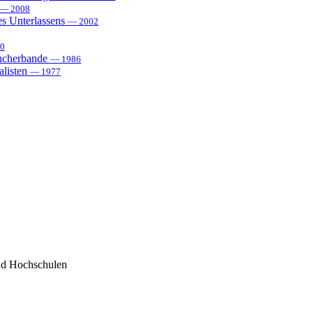
— 2008
es Unterlassens
— 2002
0
sucherbande
— 1986
alisten
— 1977
nd Hochschulen