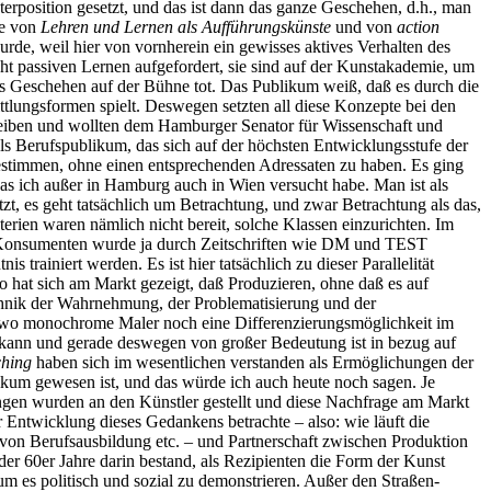
eterposition gesetzt, und das ist dann das ganze Geschehen, d.h., man
te von
Lehren und Lernen als Aufführungskünste
und von
action
rde, weil hier von vornherein ein gewisses aktives Verhalten des
ht passiven Lernen aufgefordert, sie sind auf der Kunstakademie, um
das Geschehen auf der Bühne tot. Das Publikum weiß, daß es durch die
ittlungsformen spielt. Deswegen setzten all diese Konzepte bei den
chreiben und wollten dem Hamburger Senator für Wissenschaft und
als Berufspublikum, das sich auf der höchsten Entwicklungsstufe der
estimmen, ohne einen entsprechenden Adressaten zu haben. Es ging
was ich außer in Hamburg auch in Wien versucht habe. Man ist als
tzt, es geht tatsächlich um Betrachtung, und zwar Betrachtung als das,
rien waren nämlich nicht bereit, solche Klassen einzurichten. Im
er Konsumenten wurde ja durch Zeitschriften wie DM und TEST
rainiert werden. Es ist hier tatsächlich zu dieser Parallelität
 hat sich am Markt gezeigt, daß Produzieren, ohne daß es auf
echnik der Wahrnehmung, der Problematisierung und der
 an, wo monochrome Maler noch eine Differenzierungsmöglichkeit im
n kann und gerade deswegen von großer Bedeutung ist in bezug auf
ching
haben sich im wesentlichen verstanden als Ermöglichungen der
likum gewesen ist, und das würde ich auch heute noch sagen. Je
ungen wurden an den Künstler gestellt und diese Nachfrage am Markt
r Entwicklung dieses Gedankens betrachte – also: wie läuft die
 von Berufsausbildung etc. – und Partnerschaft zwischen Produktion
 der 60er Jahre darin bestand, als Rezipienten die Form der Kunst
 es politisch und sozial zu demonstrieren. Außer den Straßen-