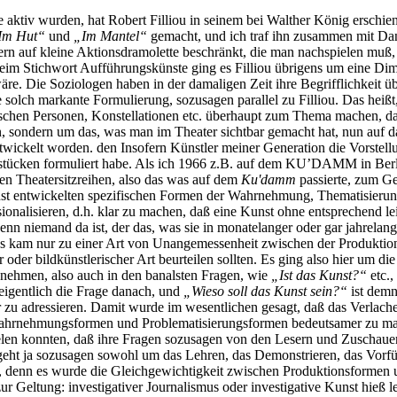
re aktiv wurden, hat Robert Filliou in seinem bei Walther König erschi
Im Hut“
und
„Im Mantel“
gemacht, und ich traf ihn zusammen mit Dan
dern auf kleine Aktionsdramolette beschränkt, die man nachspielen muß
Stichwort Aufführungskünste ging es Filliou übrigens um eine Dime
e. Die Soziologen haben in der damaligen Zeit ihre Begrifflichkeit üb
ne solch markante Formulierung, sozusagen parallel zu Filliou. Das hei
chen Personen, Konstellationen etc. überhaupt zum Thema machen, da
, sondern um das, was man im Theater sichtbar gemacht hat, nun auf d
ntwickelt worden. den Insofern Künstler meiner Generation die Vorstel
tücken formuliert habe. Als ich 1966 z.B. auf dem KU’DAMM in Berlin,
en Theatersitzreihen, also das was auf dem
Ku'damm
passierte, zum G
nst entwickelten spezifischen Formen der Wahrnehmung, Thematisierung
nalisieren, d.h. klar zu machen, daß eine Kunst ohne entsprechend lei
enn niemand da ist, der das, was sie in monatelanger oder gar jahrelan
. Es kam nur zu einer Art von Unangemessenheit zwischen der Produkti
er oder bildkünstlerischer Art beurteilen sollten. Es ging also hier um
unehmen, also auch in den banalsten Fragen, wie
„Ist das Kunst?“
etc.
t eigentlich die Frage danach, und
„Wieso soll das Kunst sein?“
ist demn
er zu adressieren. Damit wurde im wesentlichen gesagt, daß das Verlach
 Wahrnehmungsformen und Problematisierungsformen bedeutsamer zu ma
pielen konnten, daß ihre Fragen sozusagen von den Lesern und Zuscha
eht ja sozusagen sowohl um das Lehren, das Demonstrieren, das Vorfü
te, denn es wurde die Gleichgewichtigkeit zwischen Produktionsformen
 Geltung: investigativer Journalismus oder investigative Kunst hieß l