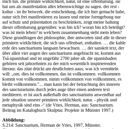
mich tun. die primäre wirklichkeit, natur, ist eine offenbarung. sie
hat uns als manifestation alles lebenswichtige zu sagen. der rest -
kultur - ist ihr beiwerk. die entscheidung, die ich hier gemacht habe,
natur sich frei manifestieren zu lassen und meine formgebung nur
auf schutz und präsentation zu beschränken, zeigt meine haltung
dieser offenbarung gegenüber. was bin ich? woran bin ich beteiligt?
was ist mein leben? in welchem zusammenhang steht mein leben?
Diese grundfragen der philosophie, ihre antworten sind alle in dieser
primären wirklichkeit, die sich uns offenbart, enthalten. … die kahle
erde des sanctuariums langsam bewachsen. … der sanskrit text, der
über allen vier augen des sanctuariums angebracht ist, kommt aus
Tsá-upanishad und ist ungefähr 2700 jahre alt. die upanishaden
gehören seit jahrzehnten zu der mich wesentlich inspirierenden
literaur. das zitat drückt am deutlichsten aaus, was ich vermitteln
will: „om. dies ist vollkommen. das ist vollkommen. vollkommen
kommt von vollkommen. nimm vollkommen von vollkommen, es
bleibt vollkommen."... man kann bei der betrachtung des inneren
des sancturariums durch jedes auge über einen anderen text
meditieren. er ist auch außerhalb des sanctuariums anwendbar auf
jede situation unserer primären wirklichkeit, natur. - physik und
metaphysik sind eins -“ (de Vries, Herman, aus: Sanctuarium.
Beitrag im Katalogbuch Skulptur. Projekte in Münster 1997.)
Abbildung:
S.214: Sanctuarium, Herman de Vries, 1997, Münster.