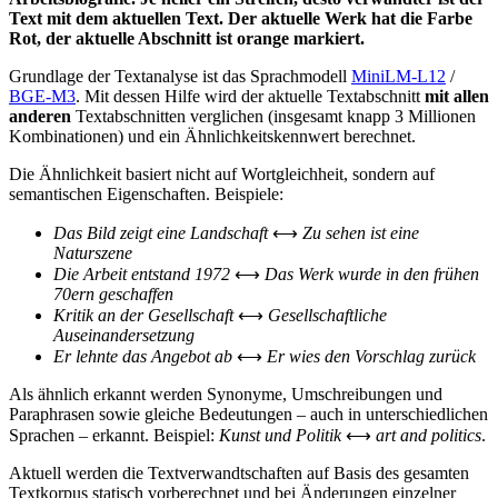
Text mit dem aktuellen Text. Der aktuelle Werk hat die Farbe
Rot, der aktuelle Abschnitt ist orange markiert.
Grundlage der Textanalyse ist das Sprachmodell
MiniLM-L12
/
BGE-M3
. Mit dessen Hilfe wird der aktuelle Textabschnitt
mit allen
anderen
Textabschnitten verglichen (insgesamt knapp 3 Millionen
Kombinationen) und ein Ähnlichkeitskennwert berechnet.
Die Ähnlichkeit basiert nicht auf Wortgleichheit, sondern auf
semantischen Eigenschaften. Beispiele:
Das Bild zeigt eine Landschaft
⟷
Zu sehen ist eine
Naturszene
Die Arbeit entstand 1972
⟷
Das Werk wurde in den frühen
70ern geschaffen
Kritik an der Gesellschaft
⟷
Gesellschaftliche
Auseinandersetzung
Er lehnte das Angebot ab
⟷
Er wies den Vorschlag zurück
Als ähnlich erkannt werden Synonyme, Umschreibungen und
Paraphrasen sowie gleiche Bedeutungen – auch in unterschiedlichen
Sprachen – erkannt. Beispiel:
Kunst und Politik
⟷
art and politics
.
Aktuell werden die Textverwandtschaften auf Basis des gesamten
Textkorpus statisch vorberechnet und bei Änderungen einzelner