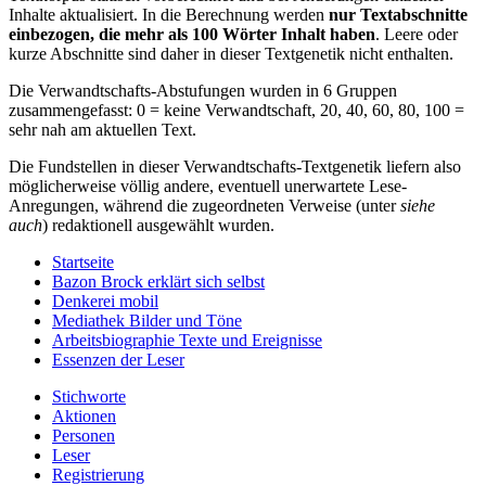
Inhalte aktualisiert. In die Berechnung werden
nur Textabschnitte
einbezogen, die mehr als 100 Wörter Inhalt haben
. Leere oder
kurze Abschnitte sind daher in dieser Textgenetik nicht enthalten.
Die Verwandtschafts-Abstufungen wurden in 6 Gruppen
zusammengefasst: 0 = keine Verwandtschaft, 20, 40, 60, 80, 100 =
sehr nah am aktuellen Text.
Die Fundstellen in dieser Verwandtschafts-Textgenetik liefern also
möglicherweise völlig andere, eventuell unerwartete Lese-
Anregungen, während die zugeordneten Verweise (unter
siehe
auch
) redaktionell ausgewählt wurden.
Startseite
Bazon Brock
erklärt sich selbst
Denkerei
mobil
Mediathek
Bilder und Töne
Arbeitsbiographie
Texte und Ereignisse
Essenzen
der Leser
Stichworte
Aktionen
Personen
Leser
Registrierung