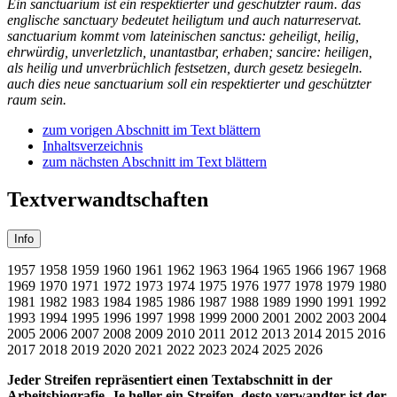
Ein sanctuarium ist ein respektierter und geschützter raum. das
englische sanctuary bedeutet heiligtum und auch naturreservat.
sanctuarium kommt vom lateinischen sanctus: geheiligt, heilig,
ehrwürdig, unverletzlich, unantastbar, erhaben; sancire: heiligen,
als heilig und unverbrüchlich festsetzen, durch gesetz besiegeln.
auch dies neue sanctuarium soll ein respektierter und geschützter
raum sein.
zum vorigen Abschnitt im Text blättern
Inhaltsverzeichnis
zum nächsten Abschnitt im Text blättern
Textverwandtschaften
Info
1957
1958
1959
1960
1961
1962
1963
1964
1965
1966
1967
1968
1969
1970
1971
1972
1973
1974
1975
1976
1977
1978
1979
1980
1981
1982
1983
1984
1985
1986
1987
1988
1989
1990
1991
1992
1993
1994
1995
1996
1997
1998
1999
2000
2001
2002
2003
2004
2005
2006
2007
2008
2009
2010
2011
2012
2013
2014
2015
2016
2017
2018
2019
2020
2021
2022
2023
2024
2025
2026
Jeder Streifen repräsentiert einen Textabschnitt in der
Arbeitsbiografie. Je heller ein Streifen, desto verwandter ist der