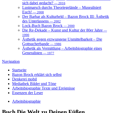
sich dabei gedacht?
— 2016
Lustmarsch durchs Theoriegelände – Musealisiert
Euch!
— 2008
Der Barbar als Kulturheld – Bazon Brock III: Ästhetik
des Unterlassens
— 2002
Lock-Buch Bazon Brock
— 2000
Die Re-Dekade – Kunst und Kultur der 80er Jahre
—
1990
Ästhetik gegen erzwungene Unmittelbarkeit – Die
Gottsucherbande
— 1986
Ästhetik als Vermittlung – Arbeitsbiographie eines
Generalisten
— 1977
Navigation
Startseite
Bazon Brock
erklärt sich selbst
Denkerei
mobil
Mediathek
Bilder und Töne
Arbeitsbiographie
Texte und Ereignisse
Essenzen
der Leser
Arbeitsbiographie
Buch
Die Welt zu Deinen Füßen