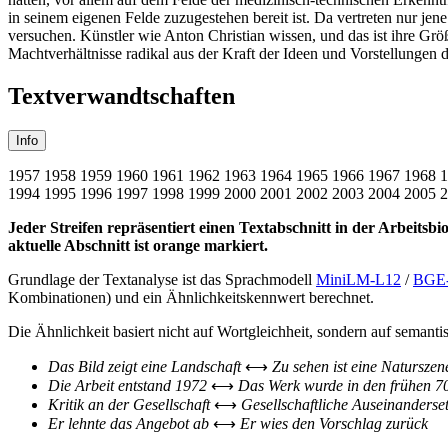
in seinem eigenen Felde zuzugestehen bereit ist. Da vertreten nur 
versuchen. Künstler wie Anton Christian wissen, und das ist ihre Grö
Machtverhältnisse radikal aus der Kraft der Ideen und Vorstellungen
Textverwandtschaften
Info
1957
1958
1959
1960
1961
1962
1963
1964
1965
1966
1967
1968
1
1994
1995
1996
1997
1998
1999
2000
2001
2002
2003
2004
2005
2
Jeder Streifen repräsentiert einen Textabschnitt in der Arbeitsbio
aktuelle Abschnitt ist orange markiert.
Grundlage der Textanalyse ist das Sprachmodell
MiniLM-L12
/
BGE
Kombinationen) und ein Ähnlichkeitskennwert berechnet.
Die Ähnlichkeit basiert nicht auf Wortgleichheit, sondern auf semanti
Das Bild zeigt eine Landschaft
⟷
Zu sehen ist eine Naturszen
Die Arbeit entstand 1972
⟷
Das Werk wurde in den frühen 7
Kritik an der Gesellschaft
⟷
Gesellschaftliche Auseinanderse
Er lehnte das Angebot ab
⟷
Er wies den Vorschlag zurück