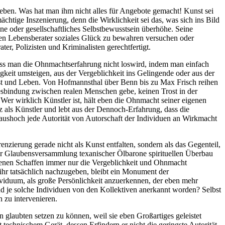
rleben. Was hat man ihm nicht alles für Angebote gemacht! Kunst sei
htige Inszenierung, denn die Wirklichkeit sei das, was sich ins Bild
nne oder gesellschaftliches Selbstbewusstsein überhöhe. Seine
nen Lebensberater soziales Glück zu bewahren versuchen oder
er, Polizisten und Kriminalisten gerechtfertigt.
, dass man die Ohnmachtserfahrung nicht loswird, indem man einfach
igkeit umsteigen, aus der Vergeblichkeit ins Gelingende oder aus der
unst und Leben. Von Hofmannsthal über Benn bis zu Max Frisch reihen
esbindung zwischen realen Menschen gebe, keinen Trost in der
er wirklich Künstler ist, hält eben die Ohnmacht seiner eigenen
 als Künstler und lebt aus der Dennoch-Erfahrung, dass die
ushoch jede Autorität von Autorschaft der Individuen an Wirkmacht
renzierung gerade nicht als Kunst entfalten, sondern als das Gegenteil,
r Glaubensversammlung texanischer Ölbarone spirituellen Überbau
igenen Schaffen immer nur die Vergeblichkeit und Ohnmacht
ihr tatsächlich nachzugeben, bleibt ein Monument der
ndividuum, als große Persönlichkeit anzuerkennen, der eben mehr
nd je solche Individuen von den Kollektiven anerkannt worden? Selbst
n zu intervenieren.
 glaubten setzen zu können, weil sie eben Großartiges geleistet
 technischem Gerät, dessen Erfindern er nicht die geringste Autorität