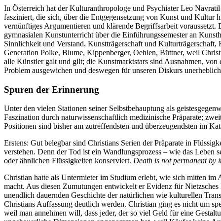
In Österreich hat der Kulturanthropologe und Psychiater Leo Navrati
fasziniert, die sich, über die Entgegensetzung von Kunst und Kultur hi
vernünftiges Argumentieren und klärende Begriffsarbeit voraussetzt. 
gymnasialen Kunstunterricht über die Einführungssemester an Kunsth
Sinnlichkeit und Verstand, Kunstträgerschaft und Kulturträgerschaft,
Generation Polke, Blume, Kippenberger, Oehlen, Büttner, weil Christia
alle Künstler galt und gilt; die Kunstmarktstars sind Ausnahmen, vo
Problem ausgewichen und deswegen für unseren Diskurs unerheblich
Spuren der Erinnerung
Unter den vielen Stationen seiner Selbstbehauptung als geistesgegen
Faszination durch naturwissenschaftlich medizinische Präparate; zwei
Positionen sind bisher am zutreffendsten und überzeugendsten im Ka
Erstens: Gut belegbar sind Christians Serien der Präparate in Flüssi
verstehen. Denn der Tod ist ein Wandlungsprozess – wie das Leben se
oder ähnlichen Flüssigkeiten konserviert.
Death is not permanent by it
Christian hatte als Untermieter im Studium erlebt, wie sich mitten im
macht. Aus diesen Zumutungen entwickelt er Evidenz für Nietzsches
unendlich dauernden Geschichte der natürlichen wie kulturellen Trans
Christians Auffassung deutlich werden. Christian ging es nicht um s
weil man annehmen will, dass jeder, der so viel Geld für eine Gestalt