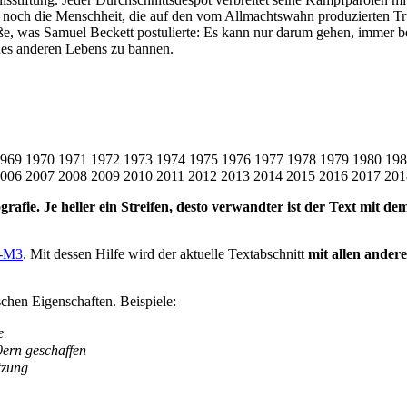
jene noch die Menschheit, die auf den vom Allmachtswahn produzierten
ße, was Samuel Beckett postulierte: Es kann nur darum gehen, immer bes
 des anderen Lebens zu bannen.
969
1970
1971
1972
1973
1974
1975
1976
1977
1978
1979
1980
198
006
2007
2008
2009
2010
2011
2012
2013
2014
2015
2016
2017
201
grafie. Je heller ein Streifen, desto verwandter ist der Text mit d
-M3
. Mit dessen Hilfe wird der aktuelle Textabschnitt
mit allen ander
schen Eigenschaften. Beispiele:
e
0ern geschaffen
tzung