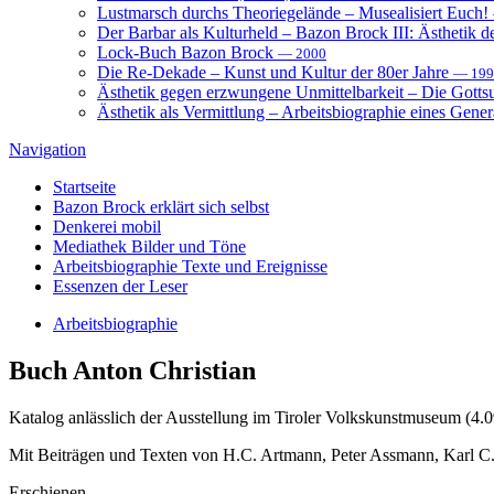
Lustmarsch durchs Theoriegelände – Musealisiert Euch!
Der Barbar als Kulturheld – Bazon Brock III: Ästhetik d
Lock-Buch Bazon Brock
— 2000
Die Re-Dekade – Kunst und Kultur der 80er Jahre
— 199
Ästhetik gegen erzwungene Unmittelbarkeit – Die Gott
Ästhetik als Vermittlung – Arbeitsbiographie eines Gener
Navigation
Startseite
Bazon Brock
erklärt sich selbst
Denkerei
mobil
Mediathek
Bilder und Töne
Arbeitsbiographie
Texte und Ereignisse
Essenzen
der Leser
Arbeitsbiographie
Buch
Anton Christian
Katalog anlässlich der Ausstellung im Tiroler Volkskunstmuseum (4.0
Mit Beiträgen und Texten von H.C. Artmann, Peter Assmann, Karl C.
Erschienen