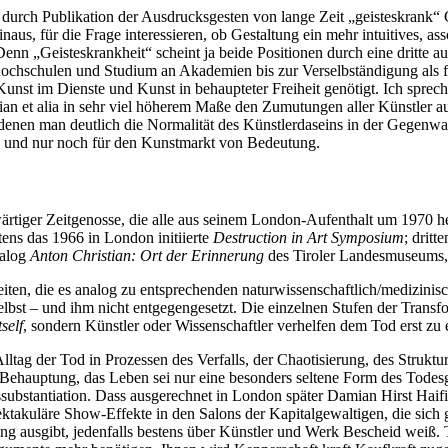
l durch Publikation der Ausdrucksgesten von lange Zeit „geisteskrank“
naus, für die Frage interessieren, ob Gestaltung ein mehr intuitives, a
Denn „Geisteskrankheit“ scheint ja beide Positionen durch eine dritte 
ochschulen und Studium an Akademien bis zur Verselbständigung als f
 Kunst im Dienste und Kunst in behaupteter Freiheit genötigt. Ich spre
n et alia in sehr viel höherem Maße den Zumutungen aller Künstler ausge
n denen man deutlich die Normalität des Künstlerdaseins in der Gegenw
 und nur noch für den Kunstmarkt von Bedeutung.
wärtiger Zeitgenosse, die alle aus seinem London-Aufenthalt um 1970 he
tens das 1966 in London initiierte
Destruction in Art Symposium
; dritt
talog
Anton Christian: Ort der Erinnerung
des Tiroler Landesmuseums, I
gkeiten, die es analog zu entsprechenden naturwissenschaftlich/medizini
lbst – und ihm nicht entgegengesetzt. Die einzelnen Stufen der Transf
self
, sondern Künstler oder Wissenschaftler verhelfen dem Tod erst z
 Alltag der Tod in Prozessen des Verfalls, der Chaotisierung, des Stru
 Behauptung, das Leben sei nur eine besonders seltene Form des Tode
substantiation. Dass ausgerechnet in London später Damian Hirst Haifis
pektakuläre Show-Effekte in den Salons der Kapitalgewaltigen, die sic
ung ausgibt, jedenfalls bestens über Künstler und Werk Bescheid weiß. 