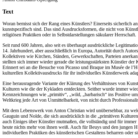
Text
Woran bemisst sich der Rang eines Künstlers? Einerseits sicherlich an d
kunstspezifisch sind. Das sind Ausdrucksformen, die nicht von Künst
religiösen Praktiken oder in Selbstdarstellungen säkularer Herrschaft.
Seit rund 600 Jahren, also seit es überhaupt ausdrückliche Legitimati
14. Jahrhundert, aber ausschließlich in Europa, Autorität durch Auto
Kollektiven wie Kirchen, Ständen, Gewerkschaften, Parteien anerkan
stellten sich immer wieder gerade die leistungsstärksten Künstler der
Erinnert sei an die Besuche von Picasso und Braque im Musée de l’Ho
kulturellen Kollektivausdrucks für ihr individuelles Künstlerwerk adap
Eine herausragende Variante der Klärung des Verhältnisses von Kunst
Kulturen wie die der Kykladen entdeckten. Seither wurde immer wiede
Kennzeichnungen wie „primitiv“, „wild, „barbarisch“ ins Positive um
Weltkrieg jede Art von Unmittelbarkeit, von nicht durch Professiona
Mit dem Lebenswerk von Anton Christian wird unübersehbar, zu welc
Gauguin und Nolde, die sich ausdrücklich in die „primitiven Kulturen
auch Einiges über Künstler mutmaßen, die vollständig und für immer i
heute nichts mehr von ihnen weiß. Auch für Beuys und den jungen Hu
individuellen Praktiken des künstlerischen Gestaltens beharren oder sic