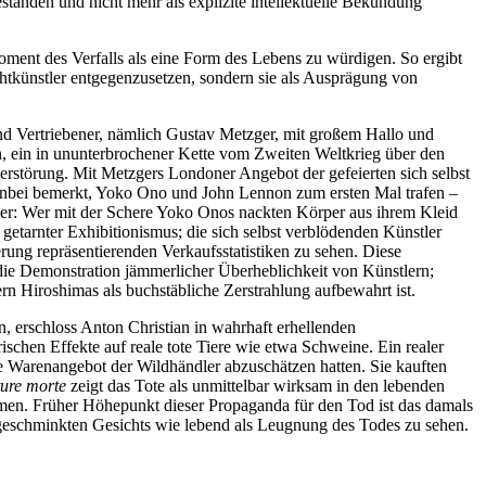
anden und nicht mehr als explizite intellektuelle Bekundung
Moment des Verfalls als eine Form des Lebens zu würdigen. So ergibt
htkünstler entgegenzusetzen, sondern sie als Ausprägung von
and Vertriebener, nämlich Gustav Metzger, mit großem Hallo und
n, ein in ununterbrochener Kette vom Zweiten Weltkrieg über den
erstörung. Mit Metzgers Londoner Angebot der gefeierten sich selbst
benbei bemerkt, Yoko Ono und John Lennon zum ersten Mal trafen –
ß aber: Wer mit der Schere Yoko Onos nackten Körper aus ihrem Kleid
 getarnter Exhibitionismus; die sich selbst verblödenden Künstler
ung repräsentierenden Verkaufsstatistiken zu sehen. Diese
die Demonstration jämmerlicher Überheblichkeit von Künstlern;
ern Hiroshimas als buchstäbliche Zerstrahlung aufbewahrt ist.
n, erschloss Anton Christian in wahrhaft erhellenden
ischen Effekte auf reale tote Tiere wie etwa Schweine. Ein realer
e Warenangebot der Wildhändler abzuschätzen hatten. Sie kauften
ture morte
zeigt das Tote als unmittelbar wirksam in den lebenden
men. Früher Höhepunkt dieser Propaganda für den Tod ist das damals
 geschminkten Gesichts wie lebend als Leugnung des Todes zu sehen.