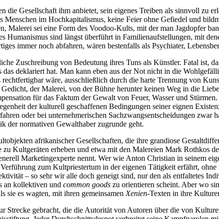
 die Gesellschaft ihm anbietet, sein eigenes Treiben als sinnvoll zu e
es Menschen im Hochkapitalismus, keine Feier ohne Gefiedel und bildmäc
eden, Malerei sei eine Form des Voodoo-Kults, mit der man Jagdopfer ba
s Humanismus sind längst überführt in Familienaufstellungen, mit de
iges immer noch abfahren, wären bestenfalls als Psychiater, Lebensberat
aftliche Zuschreibung von Bedeutung ihres Tuns als Künstler. Fatal ist
ys das deklariert hat. Man kann eben aus der Not nicht in die Wohlgefäll
es rechtfertigbar wäre, ausschließlich durch die harte Trennung von K
 Gedicht, der Malerei, von der Bühne herunter keinen Weg in die Lieb
pensation für das Faktum der Gewalt von Feuer, Wasser und Stürmen. W
enheit der kulturell geschaffenen Bedingungen seiner eignen Existenz
rfahren oder bei unternehmerischen Sachzwangsentscheidungen zwar ha
astik der normativen Gewalthaber zugrunde geht.
tobjekten afrikanischer Gesellschaften, die ihre grandiose Gestaltdiffe
 zu Kultgeräten erheben und etwa mit den Malereien Mark Rothkos de
 generell Marketingexperte nennt. Wer wie Anton Christian in seinem e
Verführung zum Kultpriestertum in der eigenen Tätigkeit erfährt, ohne 
tivität – so sehr wir alle doch geneigt sind, nur den als entfaltetes I
aus an kollektiven und
common goods
zu orientieren scheint. Aber wo si
ls sie es wagten, mit ihren gemeinsamen
Xenien
-Texten in ihre Kulture
r Strecke gebracht, die die Autorität von Autoren über die von Kulturen
sstiftung. Jeder Durchschnittsdespot verbreitet seine Kampfparolen mit