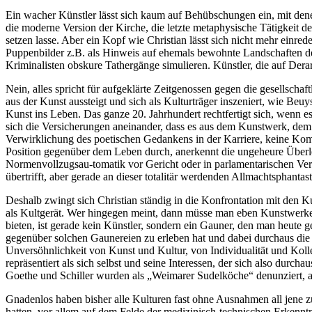
Ein wacher Künstler lässt sich kaum auf Behübschungen ein, mit denen
die moderne Version der Kirche, die letzte metaphysische Tätigkeit d
setzen lasse. Aber ein Kopf wie Christian lässt sich nicht mehr einr
Puppenbilder z.B. als Hinweis auf ehemals bewohnte Landschaften de
Kriminalisten obskure Tathergänge simulieren. Künstler, die auf Derart
Nein, alles spricht für aufgeklärte Zeitgenossen gegen die gesellsch
aus der Kunst aussteigt und sich als Kulturträger inszeniert, wie Beu
Kunst ins Leben. Das ganze 20. Jahrhundert rechtfertigt sich, wenn 
sich die Versicherungen aneinander, dass es aus dem Kunstwerk, dem
Verwirklichung des poetischen Gedankens in der Karriere, keine Kom
Position gegenüber dem Leben durch, anerkennt die ungeheure Überleg
Normenvollzugsau-tomatik vor Gericht oder in parlamentarischen Ve
übertrifft, aber gerade an dieser totalitär werdenden Allmachtsphant
Deshalb zwingt sich Christian ständig in die Konfrontation mit den Kul
als Kultgerät. Wer hingegen meint, dann müsse man eben Kunstwerke
bieten, ist gerade kein Künstler, sondern ein Gauner, den man heute
gegenüber solchen Gaunereien zu erleben hat und dabei durchaus die 
Unversöhnlichkeit von Kunst und Kultur, von Individualität und Kollek
repräsentiert als sich selbst und seine Interessen, der sich also durch
Goethe und Schiller wurden als „Weimarer Sudelköche“ denunziert, a
Gnadenlos haben bisher alle Kulturen fast ohne Ausnahmen all jene zu
hatten, vor allem auf dem Felde der medizinisch-technischen Erkenntni