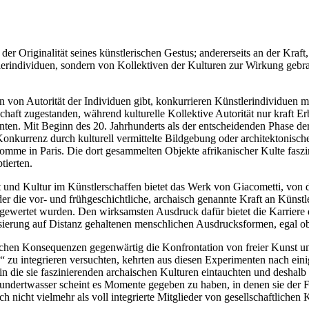
er Originalität seines künstlerischen Gestus; andererseits an der Kraft,
lerindividuen, sondern von Kollektiven der Kulturen zur Wirkung gebra
on von Autorität der Individuen gibt, konkurrieren Künstlerindividuen 
rschaft zugestanden, während kulturelle Kollektive Autorität nur kraft 
nten. Mit Beginn des 20. Jahrhunderts als der entscheidenden Phase 
 Konkurrenz durch kulturell vermittelte Bildgebung oder architektonisc
mme in Paris. Die dort gesammelten Objekte afrikanischer Kulte faszin
tierten.
 und Kultur im Künstlerschaffen bietet das Werk von Giacometti, von d
r die vor- und frühgeschichtliche, archaisch genannte Kraft an Künstl
gewertet wurden. Den wirksamsten Ausdruck dafür bietet die Karriere 
lisierung auf Distanz gehaltenen menschlichen Ausdrucksformen, egal o
hen Konsequenzen gegenwärtig die Konfrontation von freier Kunst un
“ zu integrieren versuchten, kehrten aus diesen Experimenten nach ein
n die sie faszinierenden archaischen Kulturen eintauchten und deshalb
ndertwasser scheint es Momente gegeben zu haben, in denen sie der Fra
h nicht vielmehr als voll integrierte Mitglieder von gesellschaftlichen 