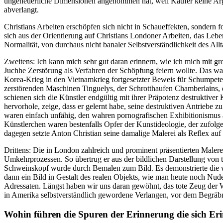
ungeheuerliche Dimensionen angenommen hat, weil Käufer keine Argum
abverlangt.
Christians Arbeiten erschöpfen sich nicht in Schaueffekten, sondern 
sich aus der Orientierung auf Christians Londoner Arbeiten, das Le
Normalität, von durchaus nicht banaler Selbstverständlichkeit des All
Zweitens: Ich kann mich sehr gut daran erinnern, wie ich mich mit g
Juchhe Zerstörung als Verfahren der Schöpfung feiern wollte. Das w
Korea-Krieg in den Vietnamkrieg fortgesetzter Beweis für Schumpeter
zerstörenden Maschinen Tinguelys, der Schrotthaufen Chamberlains,
schienen sich die Künstler endgültig mit ihrer Präpotenz destruktive
hervorhole, zeige, dass er gelernt habe, seine destruktiven Antriebe 
waren einfach unfähig, den wahren pornografischen Exhibitionismus 
Künstlerchen waren bestenfalls Opfer der Kunstideologie, der zufol
dagegen setzte Anton Christian seine damalige Malerei als Reflex auf 
Drittens: Die in London zahlreich und prominent präsentierten Malere
Umkehrprozessen. So übertrug er aus der bildlichen Darstellung von t
Schweinskopf wurde durch Bemalen zum Bild. Es demonstrierte die wa
dann ein Bild in Gestalt des realen Objekts, wie man heute noch Nude
Adressaten. Längst haben wir uns daran gewöhnt, das tote Zeug der
in Amerika selbstverständlich gewordene Verlangen, vor dem Begräbn
Wohin führen die Spuren der Erinnerung die sich Er