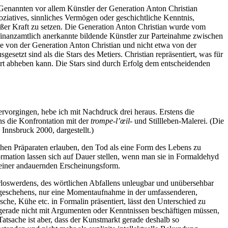
 Genannten vor allem Künstler der Generation Anton Christian
ssoziatives, sinnliches Vermögen oder geschichtliche Kenntnis,
außer Kraft zu setzen. Die Generation Anton Christian wurde vom
inanzamtlich anerkannte bildende Künstler zur Parteinahme zwischen
che von der Generation Anton Christian und nicht etwa von der
setzt sind als die Stars des Metiers. Christian repräsentiert, was für
art abheben kann. Die Stars sind durch Erfolg dem entscheidenden
rvorgingen, hebe ich mit Nachdruck drei heraus. Erstens die
ens die Konfrontation mit der
trompe-l’œil
- und Stillleben-Malerei. (Die
nnsbruck 2000, dargestellt.)
schen Präparaten erlauben, den Tod als eine Form des Lebens zu
ormation lassen sich auf Dauer stellen, wenn man sie in Formaldehyd
u einer andauernden Erscheinungsform.
kturloswerdens, des wörtlichen Abfallens unleugbar und unübersehbar
sgeschehens, nur eine Momentaufnahme in der umfassenderen,
che, Kühe etc. in Formalin präsentiert, lässt den Unterschied zu
h gerade nicht mit Argumenten oder Kenntnissen beschäftigen müssen,
Tatsache ist aber, dass der Kunstmarkt gerade deshalb so