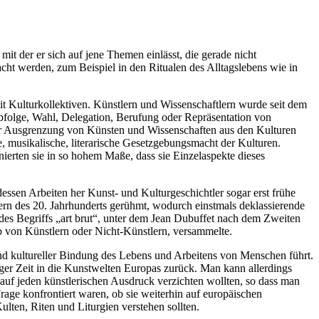
 mit der er sich auf jene Themen einlässt, die gerade nicht
cht werden, zum Beispiel in den Ritualen des Alltagslebens wie in
mit Kulturkollektiven. Künstlern und Wissenschaftlern wurde seit dem
Erbfolge, Wahl, Delegation, Berufung oder Repräsentation von
der Ausgrenzung von Künsten und Wissenschaften aus den Kulturen
he, musikalische, literarische Gesetzgebungsmacht der Kulturen.
ierten sie in so hohem Maße, dass sie Einzelaspekte dieses
essen Arbeiten her Kunst- und Kulturgeschichtler sogar erst frühe
ern des 20. Jahrhunderts gerühmt, wodurch einstmals deklassierende
des Begriffs „art brut“, unter dem Jean Dubuffet nach dem Zweiten
b von Künstlern oder Nicht-Künstlern, versammelte.
d kultureller Bindung des Lebens und Arbeitens von Menschen führt.
iger Zeit in die Kunstwelten Europas zurück. Man kann allerdings
 auf jeden künstlerischen Ausdruck verzichten wollten, so dass man
ge konfrontiert waren, ob sie weiterhin auf europäischen
Kulten, Riten und Liturgien verstehen sollten.