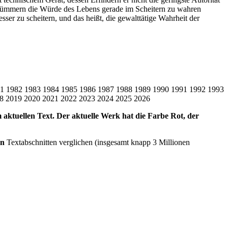
 Trümmern die Würde des Lebens gerade im Scheitern zu wahren
ser zu scheitern, und das heißt, die gewalttätige Wahrheit der
1
1982
1983
1984
1985
1986
1987
1988
1989
1990
1991
1992
1993
8
2019
2020
2021
2022
2023
2024
2025
2026
em aktuellen Text. Der aktuelle Werk hat die Farbe Rot, der
en
Textabschnitten verglichen (insgesamt knapp 3 Millionen