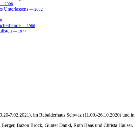
— 2008
es Unterlassens
— 2002
0
sucherbande
— 1986
alisten
— 1977
9.20-7.02.2021), im Rabalderhaus Schwaz (11.09.-26.10.2020) und in de
 Berger, Bazon Brock, Günter Dankl, Ruth Haas und Christa Hauser.