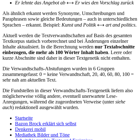
Er lehnte das Angebot ab
⟷
Er wies den Vorschlag zurück
Als ähnlich erkannt werden Synonyme, Umschreibungen und
Paraphrasen sowie gleiche Bedeutungen – auch in unterschiedlichen
Sprachen – erkannt. Beispiel:
Kunst und Politik
⟷
art and politics
.
Aktuell werden die Textverwandtschaften auf Basis des gesamten
Textkorpus statisch vorberechnet und bei Änderungen einzelner
Inhalte aktualisiert. In die Berechnung werden
nur Textabschnitte
einbezogen, die mehr als 100 Wörter Inhalt haben
. Leere oder
kurze Abschnitte sind daher in dieser Textgenetik nicht enthalten.
Die Verwandtschafts-Abstufungen wurden in 6 Gruppen
zusammengefasst: 0 = keine Verwandtschaft, 20, 40, 60, 80, 100 =
sehr nah am aktuellen Text.
Die Fundstellen in dieser Verwandtschafts-Textgenetik liefern also
möglicherweise völlig andere, eventuell unerwartete Lese-
Anregungen, während die zugeordneten Verweise (unter
siehe
auch
) redaktionell ausgewählt wurden.
Startseite
Bazon Brock
erklärt sich selbst
Denkerei
mobil
Mediathek
Bilder und Töne