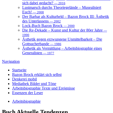
sich dabei gedacht?
— 2016
Lustmarsch durchs Theoriegelände – Musealisiert
Euch!
— 2008
Der Barbar als Kulturheld – Bazon Brock III: Ästhetik
des Unterlassens
— 2002
Lock-Buch Bazon Brock
— 2000
Die Re-Dekade – Kunst und Kultur der 80er Jahre
—
1990
Ästhetik gegen erzwungene Unmittelbarkeit – Die
Gottsucherbande
— 1986
Ästhetik als Vermittlung – Arbeitsbiographie eines
Generalisten
— 1977
Navigation
Startseite
Bazon Brock
erklärt sich selbst
Denkerei
mobil
Mediathek
Bilder und Töne
Arbeitsbiographie
Texte und Ereignisse
Essenzen
der Leser
Arbeitsbiographie
Buch
Aktuelle Tendenzen