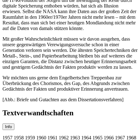
die IT-Revolution der Sorgen um die Beseitigung der Reste durch
digitale Speicherung enthoben würden, hat sich als Illusion
erwiesen. Selbst die NASA kann ihre Daten aus der großen Zeit der
Raumfahrt in den 1960er/1970er Jahren nicht mehr lesen – mit dem
Resultat, dass man sich bei einer heutigen Mondlandung nicht mehr
auf die Daten von damals stützen könnte.
Mit großer Wahrscheinlichkeit müssen wir davon ausgehen, dass
unsere gegenwärtigen Verewigungsversuche schon in einer
Generation verloren sein werden. Die ältesten Speichertechniken der
Metall-, Stein-, und Papierbearbeitung bleiben bis auf weiteres die
einzigen Garanten, die Distanz zwischen heutiger Erinnerungsarbeit
und gestrigem Gedächtnis der Fakten produktiv werden zu lassen.
Wir möchten uns gerne dem Engelbertschen Treppenbau zur
Überbrückung des Chorismos, des Gap, des Abgrunds zwischen
Gedächtnis der Fakten und produktiver Erinnerung anvertrauen.
[Abb.: Briefe und Gutachten aus dem Dissertationsverfahren]
Textverwandtschaften
Info
1957
1958
1959
1960
1961
1962
1963
1964
1965
1966
1967
1968