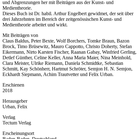
und Abgrenzungen her mit Beiträgen aus der Kunst- und
Medientheorie.
Dieses Buch ist Dr. habil. Arthur Engelbert gewidmet, der seit über
drei Jahrzehnten im Bereich der zeitgenössischen Kunst- und
Medientheorie arbeitet und wirkt.
Mit Beiträgen von
Claus Baldus, Peter Bexte, Wolf Borchers, Tomke Braun, Bazon
Brock, Timo Brüsewitz, Mauro Cappotto, Christo Doherty, Stefan
Eikermann, Nirto Karsten Fischer, Raanan Gabay, Winfried Gerling,
Detlef Günther, Celine Keller, Anna Maria Maier, Nina Meinhold,
Clara Meister, Ulrike Riemann, Daniela Schmidtke, Sebastian
Schmitt, Kay Schönherr, Hartmut Schröter, Semjon H. N. Semjon,
Eckhardt Siepmann, Achim Trautvetter und Felix Urban.
Erschienen
2018
Herausgeber
Urban, Felix
Verlag
Tectum Verlag
Erscheinungsort
Baden-Baden, Deutschland