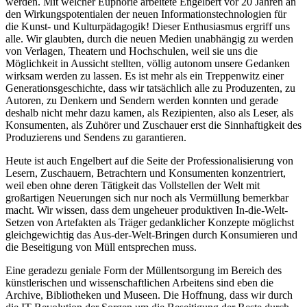
werden. Mit welcher Euphorie arbeitete Engelbert vor 20 Jahren an
den Wirkungspotentialen der neuen Informationstechnologien für
die Kunst- und Kulturpädagogik! Dieser Enthusiasmus ergriff uns
alle. Wir glaubten, durch die neuen Medien unabhängig zu werden
von Verlagen, Theatern und Hochschulen, weil sie uns die
Möglichkeit in Aussicht stellten, völlig autonom unsere Gedanken
wirksam werden zu lassen. Es ist mehr als ein Treppenwitz einer
Generationsgeschichte, dass wir tatsächlich alle zu Produzenten, zu
Autoren, zu Denkern und Sendern werden konnten und gerade
deshalb nicht mehr dazu kamen, als Rezipienten, also als Leser, als
Konsumenten, als Zuhörer und Zuschauer erst die Sinnhaftigkeit des
Produzierens und Sendens zu garantieren.
Heute ist auch Engelbert auf die Seite der Professionalisierung von
Lesern, Zuschauern, Betrachtern und Konsumenten konzentriert,
weil eben ohne deren Tätigkeit das Vollstellen der Welt mit
großartigen Neuerungen sich nur noch als Vermüllung bemerkbar
macht. Wir wissen, dass dem ungeheuer produktiven In-die-Welt-
Setzen von Artefakten als Träger gedanklicher Konzepte möglichst
gleichgewichtig das Aus-der-Welt-Bringen durch Konsumieren und
die Beseitigung von Müll entsprechen muss.
Eine geradezu geniale Form der Müllentsorgung im Bereich des
künstlerischen und wissenschaftlichen Arbeitens sind eben die
Archive, Bibliotheken und Museen. Die Hoffnung, dass wir durch