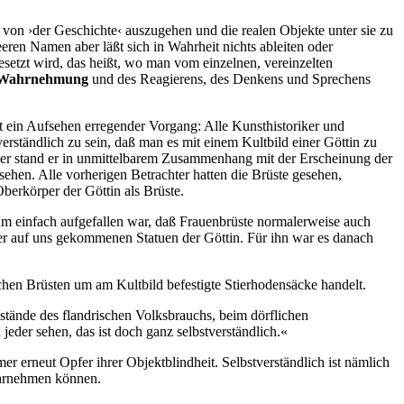
on ›der Geschichte‹ auszugehen und die realen Objekte unter sie zu
leeren Namen aber läßt sich in Wahrheit nichts ableiten oder
esetzt wird, das heißt, wo man vom einzelnen, vereinzelten
r Wahrnehmung
und des Reagierens, des Denkens und Sprechens
gst ein Aufsehen erregender Vorgang: Alle Kunsthistoriker und
erständlich zu sein, daß man es mit einem Kultbild einer Göttin zu
mer stand er in unmittelbarem Zusammenhang mit der Erscheinung der
sehen. Alle vorherigen Betrachter hatten die Brüste gesehen,
berkörper der Göttin als Brüste.
hm einfach aufgefallen war, daß Frauenbrüste normalerweise auch
er auf uns gekommenen Statuen der Göttin. Für ihn war es danach
hen Brüsten um am Kultbild befestigte Stierhodensäcke handelt.
stände des flandrischen Volksbrauchs, beim dörflichen
der sehen, das ist doch ganz selbstverständlich.«
 erneut Opfer ihrer Objektblindheit. Selbstverständlich ist nämlich
wahrnehmen können.