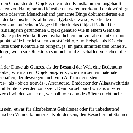
e den Charakter der Objekte, die in den Kunstkammern angehäuft
achen von Natur, rar und künstlich« »waren merk- und denk würdig«,
egebene oder von Menschenhand gemachte Dinge dokumentierten ein
n der kosmischen Kraftlinien aufgefaßt, etwa so, wie heute ein
sen kann auf seinem Wege ›Hinein‹ in das Objekt Radio. Die
d zufälligsten gefundenen Objekt genauso wie in einem Gemälde
bare jeder Wirkkraft veranschaulichten und vor allem nutzbar und
nkt: »Die herrlichschen kunststückh«, zum Beispiel als Kästchen
fte unter Kontrolle zu bringen, ja, im ganz unmittelbaren Sinne zu
folge, wenn sie Objekte zu sammeln und zu schaffen verstehen, die
a.
hl der Dinge als Ganzes, als der Bestand der Welt eine Bedeutung
e aber, wie man ein Objekt ausgrenzt, wie man seinen materialen
nschaften, der deswegen auch vom Aufbau der ersten
«, als »objets trouvés«, Arrangeure, Entdecker der Alltagswelt tätig
nd Fühlens werden zu lassen. Denn zu sehr sind wir aus unseren
rschwinden zu lassen, weshalb wir dann des öfteren nicht mehr
 zu sein, etwas für allzubekannt Gehaltenes oder für unbedeutend
oerrischen Wunderkammer zu Köln der sein, den Besucher mit Staunen