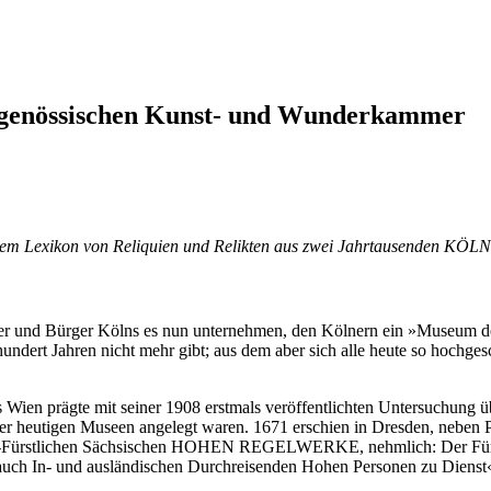
itgenössischen Kunst- und Wunderkammer
einem Lexikon von Reliquien und Relikten aus zwei Jahrtausenden KÖ
r und Bürger Kölns es nun unternehmen, den Kölnern ein »Museum der 
dert Jahren nicht mehr gibt; aus dem aber sich alle heute so hochge
s Wien prägte mit seiner 1908 erstmals veröffentlichten Untersuchung 
erer heutigen Museen angelegt waren. 1671 erschien in Dresden, neben
ur-Fürstlichen Sächsischen HOHEN REGELWERKE, nehmlich: Der Fürst
auch In- und ausländischen Durchreisenden Hohen Personen zu Dienst