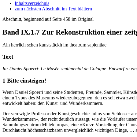
Inhaltsverzeichnis
zum nächsten Abschnitt im Text blättern
Abschnitt, beginnend auf Seite 458 im Original
Band IX.1.7
Zur Rekonstruktion einer ze
Ain herrlich schen kunststückh im theatrum sapientiae
Text
In: Daniel Spoerri: Le Musée sentimental de Cologne. Entwurf zu 
1 Bitte einsteigen!
Wenn Daniel Spoerri und seine Studenten, Freunde, Sammler, Künstle
einem Typus des Museums wiederzubegegnen, den es seit etwa zweihun
entwickelt haben: den Kunst- und Wunderkammern.
Der verewigte Professor der Kunstgeschichte Julius von Schlosser au
Wunderkammern«, der recht deutlich aussagt, wie die Vorläufer uns
Sammlungszentrum Mitteleuropas, eine »Kurze Vorstellung der Ch
Durchlaucht höchstschätzbaren unvergleichlich wichtigen Dinge, … 