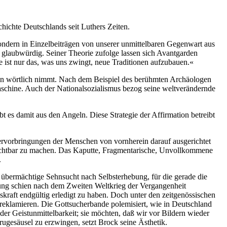
hichte Deutschlands seit Luthers Zeiten.
sondern in Einzelbeiträgen von unserer unmittelbaren Gegenwart aus
 glaubwürdig. Seiner Theorie zufolge lassen sich Avantgarden
e ist nur das, was uns zwingt, neue Traditionen aufzubauen.«
gen wörtlich nimmt. Nach dem Beispiel des berühmten Archäologen
schine. Auch der Nationalsozialismus bezog seine weltverändernde
t es damit aus den Angeln. Diese Strategie der Affirmation betreibt
Hervorbringungen der Menschen von vornherein darauf ausgerichtet
ichtbar zu machen. Das Kaputte, Fragmentarische, Unvollkommene
.
 übermächtige Sehnsucht nach Selbsterhebung, für die gerade die
ierung schien nach dem Zweiten Weltkrieg der Vergangenheit
kraft endgültig erledigt zu haben. Doch unter den zeitgenössischen
 reklamieren. Die Gottsucherbande polemisiert, wie in Deutschland
e der Geistunmittelbarkeit; sie möchten, daß wir vor Bildern wieder
ugesäusel zu erzwingen, setzt Brock seine Ästhetik.