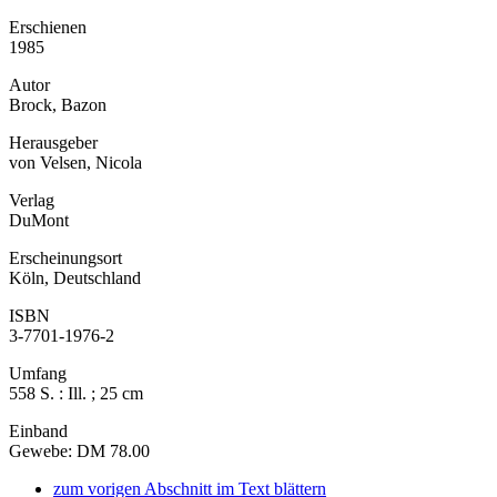
Erschienen
1985
Autor
Brock, Bazon
Herausgeber
von Velsen, Nicola
Verlag
DuMont
Erscheinungsort
Köln, Deutschland
ISBN
3-7701-1976-2
Umfang
558 S. : Ill. ; 25 cm
Einband
Gewebe: DM 78.00
zum vorigen Abschnitt im Text blättern