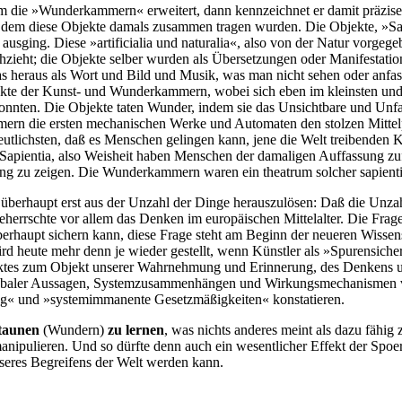
um die »Wunderkammern« erweitert, dann kennzeichnet er damit präzis
er dem diese Objekte damals zusammen tragen wurden. Die Objekte, »S
usging. Diese »artificialia und naturalia«, also von der Natur vorg
chzieht; die Objekte selber wurden als Übersetzungen oder Manifestatio
s heraus als Wort und Bild und Musik, was man nicht sehen oder anfas
jekte der Kunst- und Wunderkammern, wobei sich eben im kleinsten un
nnten. Die Objekte taten Wunder, indem sie das Unsichtbare und Unfaß
rn die ersten mechanischen Werke und Automaten den stolzen Mittelpu
tlichsten, daß es Menschen gelingen kann, jene die Welt treibenden Krä
 Sapientia, also Weisheit haben Menschen der damaligen Auffassung zu
ng zu zeigen. Die Wunderkammern waren ein theatrum solcher sapienti
t überhaupt erst aus der Unzahl der Dinge herauszulösen: Daß die Unza
beherrschte vor allem das Denken im europäischen Mittelalter. Die Frag
erhaupt sichern kann, diese Frage steht am Beginn der neueren Wisse
heute mehr denn je wieder gestellt, wenn Künstler als »Spurensicherer
erktes zum Objekt unserer Wahrnehmung und Erinnerung, des Denkens u
lobaler Aussagen, Systemzusammenhängen und Wirkungsmechanismen ve
« und »systemimmanente Gesetzmäßigkeiten« konstatieren.
taunen
(Wundern)
zu lernen
, was nichts anderes meint als dazu fähig
anipulieren. Und so dürfte denn auch ein wesentlicher Effekt der Sp
nseres Begreifens der Welt werden kann.