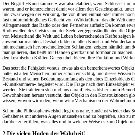
Der Begriff »Kunstkammer« war also etabliert; wenn Schlosser ihn 
waren, und er kennzeichnet damit vor allem den Gesichtspunkt, unt
und zwar wegen der Wirkung, die von ihnen einmal oder immer noch a
fast undurchdringliches Geflecht von ›Wirkkräften‹, das die Welt dur
Alltagsmensch das Radio oder den Fernseher auffaßt: Da kommt etwa
Radiowellen des Geistes und der Seele vergegenständlichten die Ob
von Meisterhand die Welt und Leben beherrschenden Kräfte zeigen ko
anwendbar machten. Deshalb bilden in allen Kunst- und Wunderkamme
mit mechanisch hervorschnellenden Schlangen, zeigten nämlich am deu
manipulieren, das heißt mit Händen greifbar und formbar zu machen.
den kosmischen Kräften Gelegenheit bieten, ihre Funktion und Wirku
Das setzt die Fähigkeit voraus, etwas als ein bemerkenswertes Objek
hatte, ist allen Menschen immer schon einsichtig, und dieses Wissen 
Bestand und seinen Bedeutungsumfang als den eines Einzelobjekts üb
»Kunstkammern« begleitet wird. Die Frage nach dem Einzelobjekt wird 
werden. Sie trainieren sich und uns darauf, etwas bisher kaum Bem
Gewohnheiten heraus versucht, das Objekt in den Konstruktionen g
wissen, wovon wir reden, wenn wir »Mechanismen der Wahrnehmung
Schon alte Philosophenweisheit legt uns nahe, zunächst wieder
das S
Gehaltenes mit anderen Augen anzusehen und zu begreifen, also zu m
darüber zu erfüllen, was alles und in welcher Weise es zum Objekt u
2 Die vielen Hoden der Wahrheit!