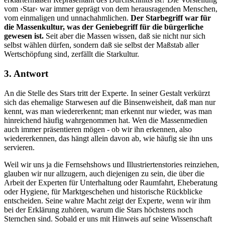
vom ›Star‹ war immer geprägt von dem herausragenden Menschen,
vom einmaligen und unnachahmlichen.
Der Starbegriff war für
die Massenkultur, was der Geniebegriff für die bürgerliche
gewesen ist.
Seit aber die Massen wissen, daß sie nicht nur sich
selbst wählen dürfen, sondern daß sie selbst der Maßstab aller
Wertschöpfung sind, zerfällt die Starkultur.
3. Antwort
An die Stelle des Stars tritt der Experte. In seiner Gestalt verkürzt
sich das ehemalige Starwesen auf die Binsenweisheit, daß man nur
kennt, was man wiedererkennt; man erkennt nur wieder, was man
hinreichend häufig wahrgenommen hat. Wen die Massenmedien
auch immer präsentieren mögen - ob wir ihn erkennen, also
wiedererkennen, das hängt allein davon ab, wie häufig sie ihn uns
servieren.
Weil wir uns ja die Fernsehshows und Illustriertenstories reinziehen,
glauben wir nur allzugern, auch diejenigen zu sein, die über die
Arbeit der Experten für Unterhaltung oder Raumfahrt, Eheberatung
oder Hygiene, für Marktgeschehen und historische Rückblicke
entscheiden. Seine wahre Macht zeigt der Experte, wenn wir ihm
bei der Erklärung zuhören, warum die Stars höchstens noch
Sternchen sind. Sobald er uns mit Hinweis auf seine Wissenschaft