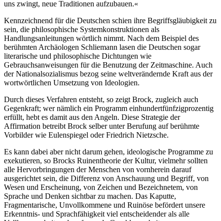
uns zwingt, neue Traditionen aufzubauen.«
Kennzeichnend für die Deutschen schien ihre Begriffsgläubigkeit zu
sein, die philosophische Systemkonstruktionen als
Handlungsanleitungen wörtlich nimmt. Nach dem Beispiel des
berühmten Archäologen Schliemann lasen die Deutschen sogar
literarische und philosophische Dichtungen wie
Gebrauchsanweisungen für die Benutzung der Zeitmaschine. Auch
der Nationalsozialismus bezog seine weltverändernde Kraft aus der
wortwörtlichen Umsetzung von Ideologien.
Durch dieses Verfahren entsteht, so zeigt Brock, zugleich auch
Gegenkraft; wer nämlich ein Programm einhundertfünfzigprozentig
erfüllt, hebt es damit aus den Angeln. Diese Strategie der
Affirmation betreibt Brock selber unter Berufung auf berühmte
Vorbilder wie Eulenspiegel oder Friedrich Nietzsche.
Es kann dabei aber nicht darum gehen, ideologische Programme zu
exekutieren, so Brocks Ruinentheorie der Kultur, vielmehr sollten
alle Hervorbringungen der Menschen von vornherein darauf
ausgerichtet sein, die Differenz von Anschauung und Begriff, von
Wesen und Erscheinung, von Zeichen und Bezeichnetem, von
Sprache und Denken sichtbar zu machen. Das Kaputte,
Fragmentarische, Unvollkommene und Ruinöse befördert unsere
Erkenntnis- und Sprachfähigkeit viel entscheidender als alle