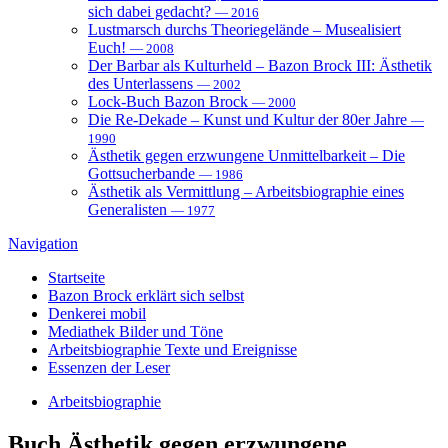
sich dabei gedacht?
— 2016
Lustmarsch durchs Theoriegelände – Musealisiert
Euch!
— 2008
Der Barbar als Kulturheld – Bazon Brock III: Ästhetik
des Unterlassens
— 2002
Lock-Buch Bazon Brock
— 2000
Die Re-Dekade – Kunst und Kultur der 80er Jahre
—
1990
Ästhetik gegen erzwungene Unmittelbarkeit – Die
Gottsucherbande
— 1986
Ästhetik als Vermittlung – Arbeitsbiographie eines
Generalisten
— 1977
Navigation
Startseite
Bazon Brock
erklärt sich selbst
Denkerei
mobil
Mediathek
Bilder und Töne
Arbeitsbiographie
Texte und Ereignisse
Essenzen
der Leser
Arbeitsbiographie
Buch
Ästhetik gegen erzwungene