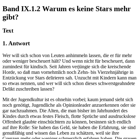
Band IX.1.2
Warum es keine Stars mehr
gibt?
Text
1. Antwort
Wer will sich schon von Leuten anhimmeln lassen, die er für mehr
oder weniger bescheuert hält? Und wenn nicht für bescheuert, dann
zumindest für kindisch. Seit Jahren verjüngte sich die kreischende
Horde, so daß man vornehmlich noch Zehn- bis Vierzehnjährige in
Entzückung vor Stars delirieren sah. Unzucht mit Kindern kann man
so etwas nennen, und wer will sich schon dieses schwerstgeahndete
Delikt zuschreiben lassen?
Mit der Jugendkultur ist es ohnehin vorbei; kaum jemand sieht sich
noch genötigt, Jugendliche als Opinionleader anzuerkennen oder sie
gar nachzuahmen. Die Alten, die man bisher im Jahrhundert des
Kindes durch etwas festes Fleisch, flotte Sprüche und ausdruckslose
Offenheit glaubte einschüchtern zu können, besinnen sich endlich
auf ihre Rolle: Sie haben das Geld, sie haben die Erfahrung, sie sind
genußfähig und wissen das Leben zu schätzen, weil sie ihre
Grenzen mehr oder weniger schmerzlich erfahren haben. Die grauen