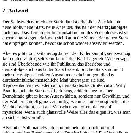
2. Antwort
Der Selbstwiderspruch der Starkultur ist erheblich: Alle Monate
neue Idole, neue Stars, neue Anreißer, das hält der Marktgläubigste
nicht aus. Das Tempo der Inthronisation und des Verschleißes ist so
enorm angestiegen, daß man sich kaum die Namen der neuen Stars
hat einprägen können, bevor sie schon wieder abserviert werden.
Aber es gibt doch seit dreißig Jahren den Kulenkampff; seit zwanzig
Jahren den Zadek; seit zehn Jahren den Karl Lagerfeld! Wie gesagt:
sie sind Überlebende wie ihr Publikum, das überlebte und
demzufolge auch aus lauter Stars besteht. Solche Stars sind nicht
mehr die gottgeschenkten Ausnahmeerscheinungen, die das
durchschnittliche menschliche Maß überragen; sie sind
Repräsentanten des Jedermann, demokratische Größen also. Willy
Brandt, auch ein Star des Überlebens, erklärte uns: In einer
Demokratie gibt es keine Auserwählten, sondern nur Gewählte, und
der Wähler handelt ganz vernünftig, wenn er nur seinesgleichen die
Macht anvertraut, statt auf Menschen zu hoffen, denen auf
mysteriöse, wenn auch glanzvolle Weise alles das eigen ist, was man
an sich selbst vermißt.
Also bitte: Soll man etwa den anhimmeln, der doch nur und
erklärtermaßen Repräsentant des Durchschnitts ist? Die Vorstellung