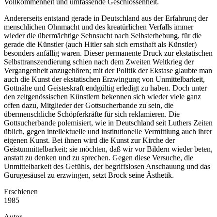
Vollkommenheit und umfassende Geschlossenheit.
Andererseits entstand gerade in Deutschland aus der Erfahrung der
menschlichen Ohnmacht und des kreatürlichen Verfalls immer
wieder die übermächtige Sehnsucht nach Selbsterhebung, für die
gerade die Künstler (auch Hitler sah sich ernsthaft als Künstler)
besonders anfällig waren. Dieser permanente Druck zur ekstatischen
Selbsttranszendierung schien nach dem Zweiten Weltkrieg der
Vergangenheit anzugehören; mit der Politik der Ekstase glaubte man
auch die Kunst der ekstatischen Erzwingung von Unmittelbarkeit,
Gottnähe und Geisteskraft endgültig erledigt zu haben. Doch unter
den zeitgenössischen Künstlern bekennen sich wieder viele ganz
offen dazu, Mitglieder der Gottsucherbande zu sein, die
übermenschliche Schöpferkräfte für sich reklamieren. Die
Gottsucherbande polemisiert, wie in Deutschland seit Luthers Zeiten
üblich, gegen intellektuelle und institutionelle Vermittlung auch ihrer
eigenen Kunst. Bei ihnen wird die Kunst zur Kirche der
Geistunmittelbarkeit; sie möchten, daß wir vor Bildern wieder beten,
anstatt zu denken und zu sprechen. Gegen diese Versuche, die
Unmittelbarkeit des Gefühls, der begriffslosen Anschauung und das
Gurugesäusel zu erzwingen, setzt Brock seine Ästhetik.
Erschienen
1985
Autor