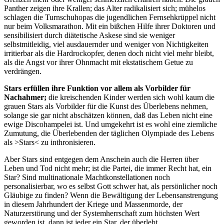
Panther zeigen ihre Krallen; das Alter radikalisiert sich; mühelos
schlagen die Turnschuhopas die jugendlichen Fernsehkrüppel nicht
nur beim Volksmarathon. Mit ein bißchen Hilfe ihrer Doktoren und
sensibilisiert durch diätetische Askese sind sie weniger
selbstmitleidig, viel ausdauernder und weniger von Nichtigkeiten
irritierbar als die Hardrockopfer, denen doch nicht viel mehr bleibt,
als die Angst vor ihrer Ohnmacht mit ekstatischem Getue zu
verdrängen.
Stars erfüllen ihre Funktion vor allem als Vorbilder für
Nachahmer;
die kreischenden Kinder werden sich wohl kaum die
grauen Stars als Vorbilder für die Kunst des Überlebens nehmen,
solange sie gar nicht abschätzen können, daß das Leben nicht eine
ewige Discohampelei ist. Und umgekehrt ist es wohl eine ziemliche
Zumutung, die Überlebenden der täglichen Olympiade des Lebens
als >Stars< zu inthronisieren.
Aber Stars sind entgegen dem Anschein auch die Herren über
Leben und Tod nicht mehr; ist die Partei, die immer Recht hat, ein
Star? Sind multinationale Machtkonstellationen noch
personalisierbar, wo es selbst Gott schwer hat, als persönlicher noch
Gläubige zu finden? Wenn die Bewältigung der Lebensanstrengung
in diesem Jahrhundert der Kriege und Massenmorde, der
Naturzerstörung und der Systemherrschaft zum höchsten Wert
geworden ist, dann ist jeder ein Star, der überlebt.