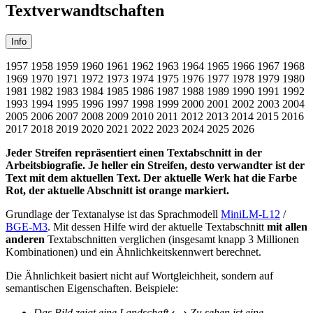
Textverwandtschaften
Info
1957
1958
1959
1960
1961
1962
1963
1964
1965
1966
1967
1968
1969
1970
1971
1972
1973
1974
1975
1976
1977
1978
1979
1980
1981
1982
1983
1984
1985
1986
1987
1988
1989
1990
1991
1992
1993
1994
1995
1996
1997
1998
1999
2000
2001
2002
2003
2004
2005
2006
2007
2008
2009
2010
2011
2012
2013
2014
2015
2016
2017
2018
2019
2020
2021
2022
2023
2024
2025
2026
Jeder Streifen repräsentiert einen Textabschnitt in der
Arbeitsbiografie. Je heller ein Streifen, desto verwandter ist der
Text mit dem aktuellen Text. Der aktuelle Werk hat die Farbe
Rot, der aktuelle Abschnitt ist orange markiert.
Grundlage der Textanalyse ist das Sprachmodell
MiniLM-L12
/
BGE-M3
. Mit dessen Hilfe wird der aktuelle Textabschnitt
mit allen
anderen
Textabschnitten verglichen (insgesamt knapp 3 Millionen
Kombinationen) und ein Ähnlichkeitskennwert berechnet.
Die Ähnlichkeit basiert nicht auf Wortgleichheit, sondern auf
semantischen Eigenschaften. Beispiele:
Das Bild zeigt eine Landschaft
⟷
Zu sehen ist eine