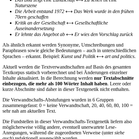
Naturszene
Die Arbeit entstand 1972
⟷
Das Werk wurde in den frühen
70ern geschaffen
Kritik an der Gesellschaft
⟷
Gesellschaftliche
Auseinandersetzung
Er lehnte das Angebot ab
⟷
Er wies den Vorschlag zurück
Als ähnlich erkannt werden Synonyme, Umschreibungen und
Paraphrasen sowie gleiche Bedeutungen – auch in unterschiedlichen
Sprachen – erkannt. Beispiel:
Kunst und Politik
⟷
art and politics
.
Aktuell werden die Textverwandtschaften auf Basis des gesamten
Textkorpus statisch vorberechnet und bei Änderungen einzelner
Inhalte aktualisiert. In die Berechnung werden
nur Textabschnitte
einbezogen, die mehr als 100 Wörter Inhalt haben
. Leere oder
kurze Abschnitte sind daher in dieser Textgenetik nicht enthalten.
Die Verwandtschafts-Abstufungen wurden in 6 Gruppen
zusammengefasst: 0 = keine Verwandtschaft, 20, 40, 60, 80, 100 =
sehr nah am aktuellen Text.
Die Fundstellen in dieser Verwandtschafts-Textgenetik liefern also
möglicherweise völlig andere, eventuell unerwartete Lese-
Anregungen, während die zugeordneten Verweise (unter
siehe
auch
) redaktionell ausgewählt wurden.